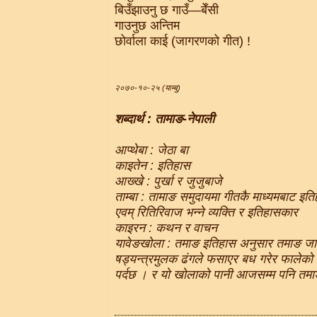
बिउँझाउनु छ गाउँ—बेँसी
गाउनुछ अन्तिम
छोर्वाला काई (जागरणको गीत) !
२०७०-१०-२५ (याम्बु)
शब्दार्थ : तामाङ-नेपाली
आप्थेबा : जेठा बा
काइतेन : इतिहास
आख्खे : पुर्खा र जुजुबाजे
ताम्बा : तामाङ समुदायमा गीतकै माध्यमबाट इ
एवम् रितिरिवाज भन्ने व्यक्ति र इतिहासकार
काइरन : कथन र वाचन
यावेङखोला : तमाङ इतिहास अनुसार तमाङ जात
षड्यन्त्रमुलक ढंगले फसाएर बध गरेर फालेको 
पर्दछ । र यो खोलाको पानी आजसम्म पनि तमाङ