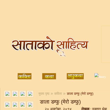
»
»
मुख्य पृष्ठ
कविता
ङाला डम्फु (मेरो डम्फु)
ङाला डम्फु (मेरो डम्फु)
२० अक्टोबर, २०१४
लेखक
: मुक्तान थेबा