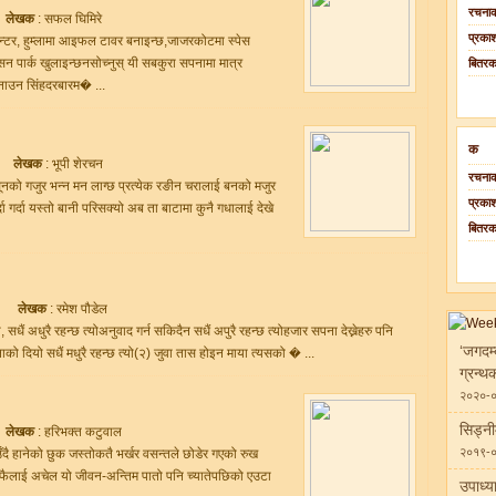
रचनाक
लेखक
: सफल घिमिरे
प्रका
ड सेन्टर, हुम्लामा आइफल टावर बनाइन्छ,जाजरकोटमा स्पेस
सन पार्क खुलाइन्छनसोच्नुस् यी सबकुरा सपनामा मात्र
बितर
नाउन सिंहदरबारम� ...
क
लेखक
: भूपी शेरचन
रचनाक
 सूनको गजुर भन्न मन लाग्छ प्रत्येक रङीन चरालाई बनको मजुर
प्रका
ा गर्दा यस्तो बानी परिसक्यो अब ता बाटामा कुनै गधालाई देखे
बितर
लेखक
: रमेश पौडेल
सधैं अधुरै रहन्छ त्योअनुवाद गर्न सकिदैन सधैं अपुरै रहन्छ त्योहजार सपना देख्नेहरु पनि
‘जगदम्
को दियो सधैं मधुरै रहन्छ त्यो(२) जुवा तास होइन माया त्यसको � ...
ग्रन्थ
२०२०-
सिड्न
लेखक
: हरिभक्त कटुवाल
२०१९-
ँदै हानेको छुक जस्तोकतै भर्खर वसन्तले छोडेर गएको रुख
फैलाई अचेल यो जीवन-अन्तिम पातो पनि च्यातेपछिको एउटा
उपाध्य