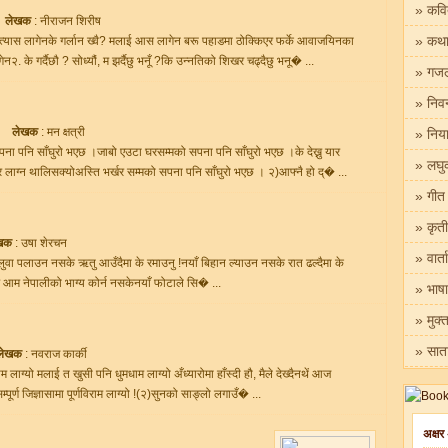
» कवि
लेखक
: नीराजन शिरीष
» कथ
्यास लागेनके गर्लान ख्वै? मलाई आस लागेन बरू पहाडमा ठोक्किएर फर्के आवाजयिनका
२. के गर्दैछौ ? सोध्यौं, म झर्दैछु भनूँ ?कि उन्नतिको शिखर चढ्दैछु भनू� ...
» गज
» निवन
लेखक
: मन क्षत्री
» निया
ना पनि साँघुरो भएछ ।जाबो एउटा घरसम्मको सपना पनि साँघुरो भएछ ।के देख्नु यार
» लघु
र लाग्न थालिसक्योअस्ति भर्खर सम्मको सपना पनि साँघुरो भएछ । २)आफ्नै हो द्� ...
» गीत
» कृती
खक
: उषा शेरचन
» वार्ता
न नसके ऋतु आउँदैमा के रमाउनु !नयाँ बिहान ल्याउन नसके रात ढल्दैमा के
आम नेपालीको भाग्य कोर्न नसकेनयाँ फोटाले सि� ...
» भाषा
» मुक्
» साता
लेखक
: नवराज कार्की
 लाग्यो मलाई त खुसी पनि धुमधाम लाग्यो अँध्यारोमा हाँस्दी हौ, मैले देख्दैनथें आज
सम्पूर्ण जिज्ञासामा पूर्णविराम लाग्यो !(२)सुनको साङ्लो लगाउँ� ...
अक्षर