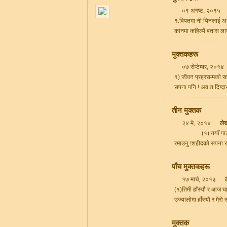
०९ अगष्ट, २०१५
१.विपतमा नी यिनलाई अत
कानमा कहिल्यै बतास लागेन
मुक्तकहरू
०७ सेप्टेम्बर, २०१४
१) जीवन प्रहरसम्मको सप
सपना पनि ! अव त दिग्दा
तीन मुक्तक
२४ मे, २०१४
ले
(१) नयाँ पालुवा पलाउ
रमाउनु !शहीदको सपना र 
पाँच मुक्तकहरू
१७ मार्च, २०१३
(१)तिमी हाँस्यौ र आज घाम
उज्यालोमा हाँस्यौ र मेरो 
मुक्तक