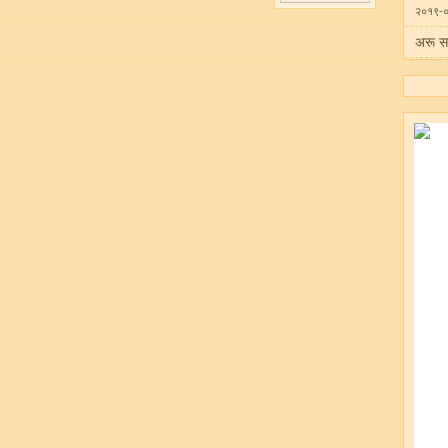
२०१९-
अरू स