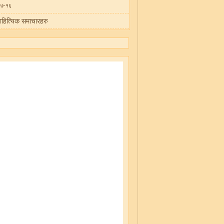
०७-१६
ाहित्यिक समाचारहरु