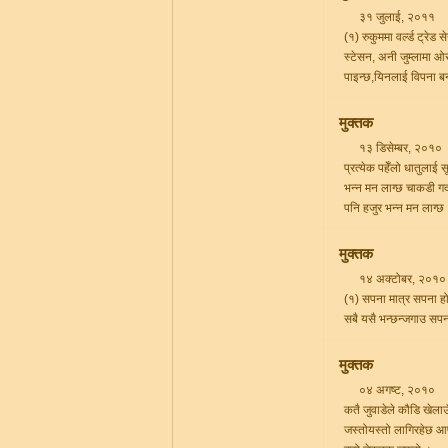
३१ जुलाई, २०११
(१) रुकुममा वर्ल्ड ट्रे
स्टेसन, अनी जुम्लामा ओ
पाइन्छ,यिनलाई विपना ब
मुक्तक
१३ डिसेम्बर, २०१०
प्रत्येक पहेँलो धातुलाई
भन्न मन लाग्छ चाकडी गर्द
पनि हजुर भन्न मन लाग्छ
मुक्तक
१४ अक्टोबर, २०१०
(१) सपना मात्र सपना हो, 
सबै यसै भन्छन्जगाउ सपना
मुक्तक
०४ अगष्ट, २०१०
कतै जुवाडेले कौडि खेलाउ
जस्तोयस्तो लागिरहेछ आ