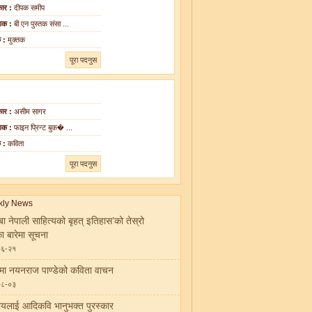
ार :
दीपक समीप
शक :
बी एन पुस्तक संसा ...
क :
मुक्तक
पूरा पदनुस
ार :
असीम सागर
शक :
फाइन प्रिन्ट बुक� ...
क :
कविता
पूरा पदनुस
बा नेपाली साहित्यको बृहत् इतिहास’को तेस्रो
का बारेमा सूचना
०६-२१
ीमा नयनराज पाण्डेको कविता वाचन
०८-०३
ायलाई आदिकवि भानुभक्त पुरस्कार