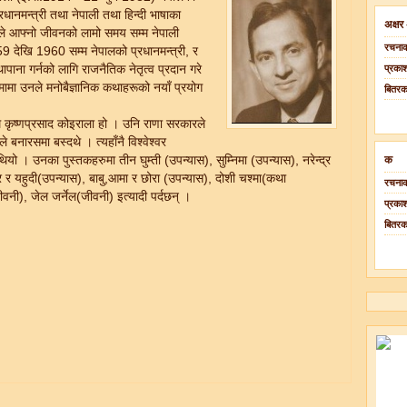
रधानमन्त्री तथा नेपाली तथा हिन्दी भाषाका
अक्षर
नले आफ्नो जीवनको लामो समय सम्म नेपाली
रचनाक
959 देखि 1960 सम्म नेपालको प्रधानमन्त्री, र
थापाना गर्नको लागि राजनैतिक नेतृत्व प्रदान गरे
प्रका
मामा उनले मनोबैज्ञानिक कथाहरूको नयाँ प्रयोग
बितर
 कृष्णप्रसाद कोइराला हो । उनि राणा सरकारले
े बनारसमा बस्दथे । त्यहाँनै विश्वेश्वर
यो । उनका पुस्तकहरुमा तीन घुम्ती (उपन्यास), सुम्निमा (उपन्यास), नरेन्द्र
क
 र यहुदी(उपन्यास), बाबु,आमा र छोरा (उपन्यास), दोशी चश्मा(कथा
रचनाक
वनी), जेल जर्नेल(जीवनी) इत्यादी पर्दछन् ।
प्रका
बितर