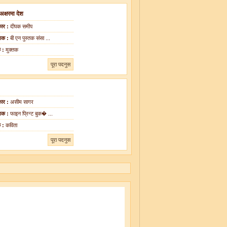
 अक्षरमा देश
ार :
दीपक समीप
शक :
बी एन पुस्तक संसा ...
क :
मुक्तक
पूरा पदनुस
ार :
असीम सागर
शक :
फाइन प्रिन्ट बुक� ...
क :
कविता
पूरा पदनुस