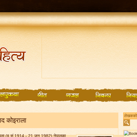
रसाद कोइराला
ोइराला (इ.सं.1914 - 21 जुन 1982) नेपालका