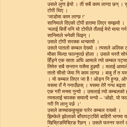
उसले लुगा हेर्‍यो । ती सबै काम लाग्दा छन् ।
टोपी थिए ।
‘जाडोमा काम लाग्छ !’
सानिमाले दिएको टोपी हातमा लिएर सम्झयो ।
‘मलाई बिर्से पनि यो टोपीले तँलाई मेरो माया गर
सानिमाले भनेकी थिइन् ।
उसले टोपी सरक्क थन्कायो ।
उसले पातलो कम्बल देख्यो । त्यसले अलिक 
मौका मिल्दा फाल्नुपर्छ होला । उसले यस्तै स
हिँड्ने एक साता अघि आमाले त्यो कम्बल पट्याए
तिमेरु सबै सन्तान यसैमा हुक्र्यौ । मलाई आमाल
तातो चीसो जेमा नि काम लाग्छ । बाबु तँ त 
। यो कम्बल लिएर जा है ! ओड्न नि हुन्छ, ओच्
यसमा तँ नै गनाउँछस् । यसमा तेरै गन्ध बढ्त
एक गरी मनमा गुन्यो । उसलाई त्यो कम्बलको 
त्यसलाई चपक्क समात्दै भन्यो – ‘ओहो, यो फाले
गरी नि लानु पर्छ ।’
उसले कच्चाककुचुक पारेर कम्बल राख्यो ।
झिम्केले झोलाको बाँयापट्टकिो बाहिरी भागमा य
खिचि्रङमिचि्रङ रैछन् । उसले फस्नर फरर्र त