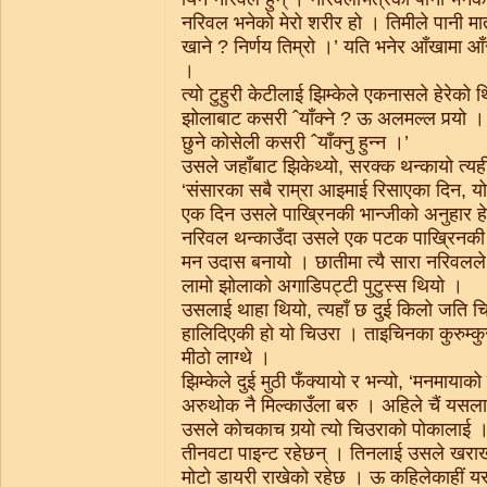
नरिवल भनेको मेरो शरीर हो । तिमीले पानी मात
खाने ? निर्णय तिम्रो ।’ यति भनेर आँखामा आ
।
त्यो टुहुरी केटीलाई झिम्केले एकनासले हेरे
झोलाबाट कसरी ˆयाँक्ने ? ऊ अलमल्ल पर्‍यो । 
छुने कोसेली कसरी ˆयाँक्नु हुन्न ।’
उसले जहाँबाट झिकेथ्यो, सरक्क थन्कायो त्यही
‘संसारका सबै राम्रा आइमाई रिसाएका दिन, य
एक दिन उसले पाखि्रनकी भान्जीको अनुहार हेरे
नरिवल थन्काउँदा उसले एक पटक पाखि्रनकी भा
मन उदास बनायो । छातीमा त्यै सारा नरिवलले 
लामो झोलाको अगाडिपट्टी पुटुस्स थियो ।
उसलाई थाहा थियो, त्यहाँ छ दुई किलो जति च
हालिदिएकी हो यो चिउरा । ताइचिनका कुरुम्कुर
मीठो लाग्थे ।
झिम्केले दुई मुठी फँक्यायो र भन्यो, ‘मनमायाको 
अरुथोक नै मिल्काउँला बरु । अहिले चैं यसला
उसले कोचकाच गर्‍यो त्यो चिउराको पोकालाई 
तीनवटा पाइन्ट रहेछन् । तिनलाई उसले खराखर
मोटो डायरी राखेको रहेछ । ऊ कहिलेकाहीं य