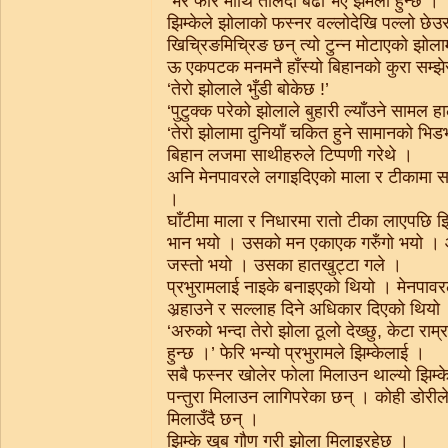
‘भरे फेरि माथि तौलँदा बढी भए झमेला हुन्छ ।’
झिम्केले झोलाको फस्नर वल्लोदेखि पल्लो छेउ
खिचि्रङमिचि्रङ छन् त्यो टुन्न मोटाएको झोल
ऊ एकपटक मनमनै हाँस्यो बिहानको कुरा सम्झ
‘तेरो झोलाले भुँडी बोकेछ !’
‘पुटुक्क परेको झोलाले बुहारी ल्याँउने सामल ह
‘तेरो झोलामा दुनियाँ चकित हुने सामानको भिडभ
बिहान लजमा साथीहरुले टिप्पणी गरेथे ।
अनि मेनपावरले लगाइदिएको माला र टीकामा सजि
।
घाँटीमा माला र निधारमा रातो टीका लाएपछि झ
भान भयो । उसको मन एकाएक गरुँगो भयो 
जस्तो भयो । उसका हातखुट्टा गले ।
प्रभुरामलाई नाइके बनाइएको थियो । मेनपावरल
अर्‍हाउने र सल्लाह दिने अधिकार दिएको थियो
‘अरुको भन्दा तेरो झोला ठूलो देख्छु, केटा राम्
हुन्छ ।’ फेरि भन्यो प्रभुरामले झिम्केलाई ।
सबै फस्नर खोलेर फोला मिलाउन थाल्यो झिम्
पन्तुरा मिलाउन लागिपरेका छन् । कोही डोरीले 
मिलाउँदै छन् ।
झिम्के खुब गौण गरी झोला मिलाइरहेछ ।