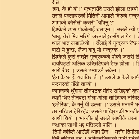
रै’छ ।
‘हन, के हो यो !’ भुत्भुताउँदै उसले झोला छाम्य
उसले पल्लाघरकी मितिनी आमाले दिएको गुन्द्र
आमाको कोसेली कसरी ˆयाँक्नु ?’
झिम्केले त्यस पोकोलाई चलाएन । उसले त्यो पु
‘बाबु, तेरो मित मरिगो जङ्गलेहरुसँग लागेर । त
थाल भात लडाउँथ्यो । तँलाई यै गुन्द्रुक रै’छ 
बाटो यै हुन्छ, लैजा बाबु यो गुन्द्रुक ।’
झिम्केले कुरो सम्झेर गुन्द्रुकको पोको जसरी 
दायाँपट्टी अलिक उच्छिटिएको रै’छ झोला । झिम
सारो रै’छ । उसले ठम्याउनै सकेन ।
‘हैन के छ हँ, यतातिर चैं ।’ उसले आफैंले आफैंल
फस्नरको गाँठो तान्यो ।
कागजको थुँगामा तीनपटक मोरेर राखिएको कुरा
त्यहाँ थिए तीनवटा गोला-गोला ताछिएका नरि
‘हत्तेरिका, के गर्नु यी डल्ला ।’ उसले मनमनै भ
तर नरिवल हेरिरहँदा उसले पाखि्रनकी भान्ज
साथी थियो । भान्जीलाई उसले साथीकै घरमा 
कक्षाका साथी भए पछिल्लो पालि ।
‘तिमी कहिले आउँछौं थाहा छैन । मसँग तिमीला
यिनै नरिवल हुन् । नरिवलभित्रको पानी भनेको